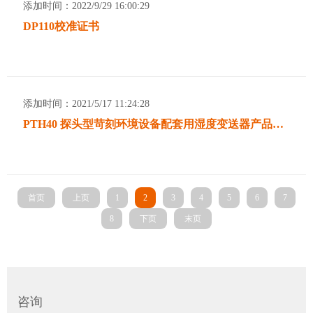
添加时间：2022/9/29 16:00:29
TH160EX-N 核电工业本安防爆多参数温湿度变送器
DP110校准证书
添加时间：2021/5/17 11:24:28
WGTH-310N 核工业K3级苛刻环境（红区）温湿度变送器
PTH40 探头型苛刻环境设备配套用湿度变送器产品说明
首页
上页
1
2
3
4
5
6
7
8
下页
末页
校准服务
咨询